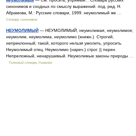
неумолимый
— См. просить, упрямый... Словарь русских
синонимов и сходных по смыслу выражений. под. ред. Н.
Абрамова, М.: Русские словари, 1999. неумолимый же …
Словарь синонимов
НЕУМОЛИМЫЙ
— НЕУМОЛИМЫЙ, неумолимая, неумолимое;
неумолим, неумолима, неумолимо (книжн.). Строгий,
непреклонный; такой, которого нельзя умолить, упросить.
Неумолимый отец. Неумолимо (нареч.) строг. || перен.
Непреложный, ненарушимый. Неумолимые законы природы …
Толковый словарь Ушакова