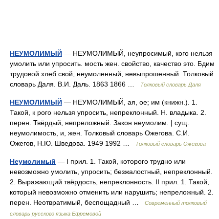
НЕУМОЛИМЫЙ
— НЕУМОЛИМЫЙ, неупросимый, кого нельзя
умолить или упросить. мость жен. свойство, качество это. Бдим
трудовой хлеб свой, неумоленный, невыпрошенный. Толковый
словарь Даля. В.И. Даль. 1863 1866 …
Толковый словарь Даля
НЕУМОЛИМЫЙ
— НЕУМОЛИМЫЙ, ая, ое; им (книжн.). 1.
Такой, к рого нельзя упросить, непреклонный. Н. владыка. 2.
перен. Твёрдый, непреложный. Закон неумолим. | сущ.
неумолимость, и, жен. Толковый словарь Ожегова. С.И.
Ожегов, Н.Ю. Шведова. 1949 1992 …
Толковый словарь Ожегова
Неумолимый
— I прил. 1. Такой, которого трудно или
невозможно умолить, упросить; безжалостный, непреклонный.
2. Выражающий твёрдость, непреклонность. II прил. 1. Такой,
который невозможно отменить или нарушить; непреложный. 2.
перен. Неотвратимый, беспощадный …
Современный толковый
словарь русского языка Ефремовой