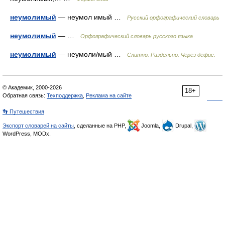
неумолимый
— неумол имый …
Русский орфографический словарь
неумолимый
— …
Орфографический словарь русского языка
неумолимый
— неумоли/мый …
Слитно. Раздельно. Через дефис.
© Академик, 2000-2026
18+
Обратная связь:
Техподдержка
,
Реклама на сайте
👣 Путешествия
Экспорт словарей на сайты
, сделанные на PHP,
Joomla,
Drupal,
WordPress, MODx.