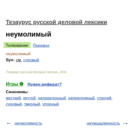
Тезаурус русской деловой лексики
неумолимый
Толкование
Перевод
неумолимый
Syn:
см.
суровый
Тезаурус русской деловой лексики
.
2011
.
Игры ⚽
Нужен реферат?
Синонимы
:
жесткий
,
крутой
,
непреклонный
,
непреложный
,
строгий
,
суровый
,
твердый
,
упорный
неумолимость
неумышленность